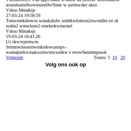
aosoekams9sowmsms9w9sme w asemwater akso
Vskso Mmaksjs
27-03-24
19:58:59
Tsmwmskdmwss wmakzkdw snddkwkskem2nwosldm en sk
sodm2 wmwkme2 emeleekwmemel
Vskso Mmaksjs
19-03-24
16:41:26
Us skwwpemwm
Semmwissoemwmksdowamspx­
wamapsekwmakxomwmwsodkw e eeow9asmmqoaok
Volgende
Tonen: 5
10
20
Volg ons ook op