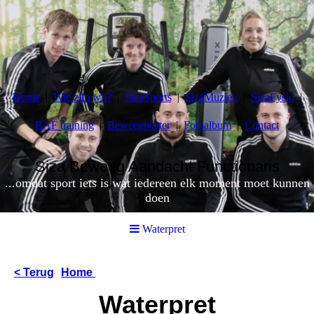
Home
Wie zijn wij?
SizaSports
SizaMuziek
SizaFysio
BAF training
Beweegposter
Fotoalbum
Contact
Siza Beweeg Aandacht Functionaris
...omdat sport iets is wat iedereen elk moment moet kunnen
doen
Waterpret
< Terug
Home
Waterpret