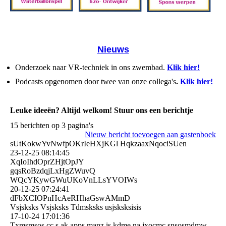
Nieuws
Onderzoek naar VR-techniek in ons zwembad.
Klik hier!
Podcasts opgenomen door twee van onze collega's
.
Klik hier!
Leuke ideeën? Altijd welkom! Stuur ons een berichtje
15 berichten op 3 pagina's
Nieuw bericht toevoegen aan gastenboek
sUtKokwYvNwfpOKrIeHXjKGl HqkzaaxNqociSUen
23-12-25
08:14:45
XqIoIhdOprZHjtOpJY
gqsRoBzdqjLxHgZWuvQ
WQcYKywGWuUKoVnLLsYVOIWs
20-12-25
07:24:41
dFbXCIOPnHcAeRHhaGswAMm­D
Vsjsksks Vsjsksks Tdmsksks usjsksksisis
17-10-24
17:01:36
Txmsmsos,cc s ak apps manz is kdme na jxocmc snsosmdmw