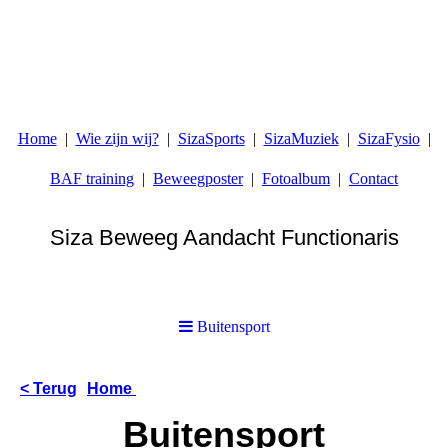
Home
Wie zijn wij?
SizaSports
SizaMuziek
SizaFysio
BAF training
Beweegposter
Fotoalbum
Contact
Siza Beweeg Aandacht Functionaris
...omdat sport iets is wat iedereen elk moment moet kunnen
doen
Buitensport
< Terug
Home
Buitensport