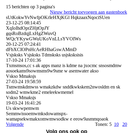
15 berichten op 3 pagina's
Nieuw bericht toevoegen aan gastenboek
sUtKokwYvNwfpOKrIeHXjKGl HqkzaaxNqociSUen
23-12-25
08:14:45
XqIoIhdOprZHjtOpJY
gqsRoBzdqjLxHgZWuvQ
WQcYKywGWuUKoVnLLsYVOIWs
20-12-25
07:24:41
dFbXCIOPnHcAeRHhaGswAMm­D
Vsjsksks Vsjsksks Tdmsksks usjsksksisis
17-10-24
17:01:36
Txmsmsos,cc s ak apps manz is kdme na jxocmc snsosmdmw
aosoekams9sowmsms9w9sme w asemwater akso
Vskso Mmaksjs
27-03-24
19:58:59
Tsmwmskdmwss wmakzkdw snddkwkskem2nwosldm en sk
sodm2 wmwkme2 emeleekwmemel
Vskso Mmaksjs
19-03-24
16:41:26
Us skwwpemwm
Semmwissoemwmksdowamspx­
wamapsekwmakxomwmwsodkw e eeow9asmmqoaok
Volgende
Tonen: 5
10
20
Volg ons ook op