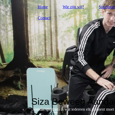
Home
Wie zijn wij?
SizaSport
Contact
Siza Beweeg Aandac
...omdat sport iets is wat iedereen elk moment moe