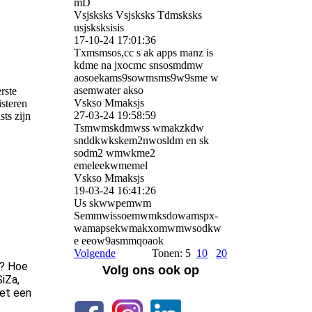
m­D
Vsjsksks Vsjsksks Tdmsksks
usjsksksisis
17-10-24
17:01:36
Txmsmsos,cc s ak apps manz is
kdme na jxocmc snsosmdmw
aosoekams9sowmsms9w9sme w
asemwater akso
rste
Vskso Mmaksjs
steren
27-03-24
19:58:59
ts zijn
Tsmwmskdmwss wmakzkdw
snddkwkskem2nwosldm en sk
sodm2 wmwkme2
emeleekwmemel
Vskso Mmaksjs
19-03-24
16:41:26
Us skwwpemwm
Semmwissoemwmksdowamspx­
wamapsekwmakxomwmwsodkw
e eeow9asmmqoaok
Volgende
Tonen: 5
10
20
m? Hoe
Volg ons ook op
SiZa,
et een