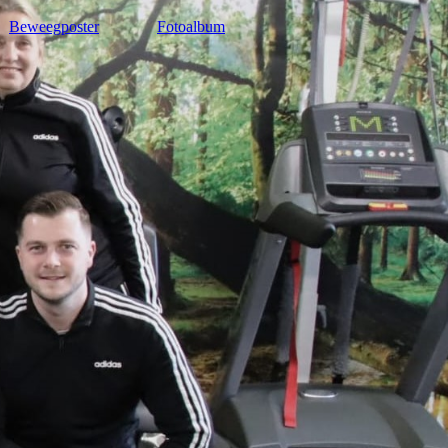
Beweegposter
Fotoalbum