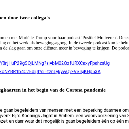
en door twee collega's
men met Mariëlle Tromp voor haar podcast 'Positief Motiveren'. De ee
ing en het werk als bewegingsagoog. In de tweede podcast kun je belui
n de slag gaan om onze cliënten meer in beweging te krijgen. De podcas
NDVY8njHuP29gSOjLMNg?si=bM02QzfURXCaxyFpahzsUg
lzkcNYBR1b4C2Edlj4?si=tznLykywQ2-VSlsjKHp53A
egkaarten in het begin van de Corona pandemie
Hoe gaan begeleiders van mensen met een beperking daarmee o
ijven? Bij ’s Koonings Jaght in Arnhem, een woonvoorziening van 
t en daar waar dat mogelijk is gaan begeleiders één op één m