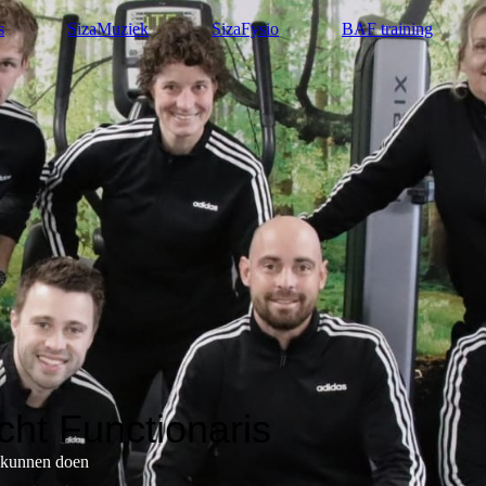
s
SizaMuziek
SizaFysio
BAF training
ht Functionaris
t kunnen doen