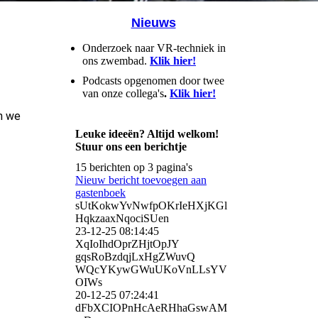
Nieuws
Onderzoek naar VR-techniek in
ons zwembad.
Klik hier!
Podcasts opgenomen door twee
van onze collega's
.
Klik hier!
n we
Leuke ideeën? Altijd welkom!
Stuur ons een berichtje
15 berichten op 3 pagina's
Nieuw bericht toevoegen aan
gastenboek
sUtKokwYvNwfpOKrIeHXjKGl
HqkzaaxNqociSUen
23-12-25
08:14:45
XqIoIhdOprZHjtOpJY
gqsRoBzdqjLxHgZWuvQ
WQcYKywGWuUKoVnLLsYV
OIWs
20-12-25
07:24:41
dFbXCIOPnHcAeRHhaGswAM