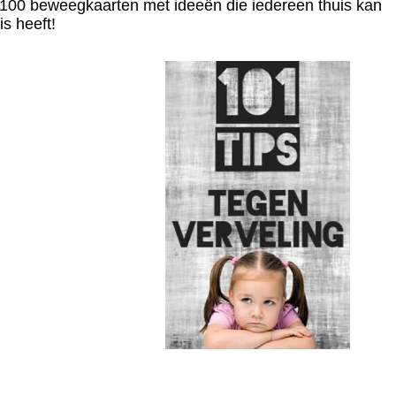
n 100 beweegkaarten met ideeën die iedereen thuis kan
is heeft!