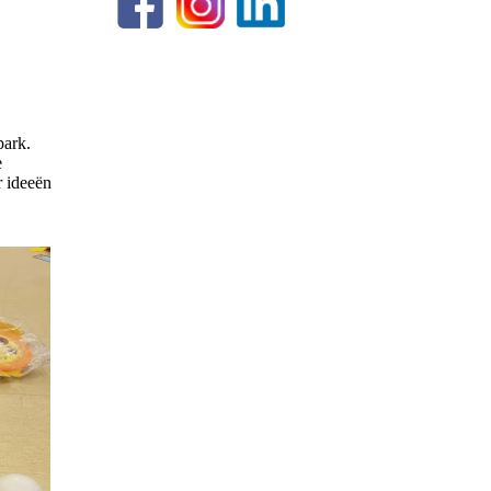
park.
e
r ideeën