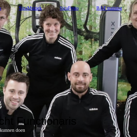
s
SizaMuziek
SizaFysio
BAF training
ht Functionaris
t kunnen doen