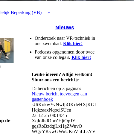
delijk Beperking (VB)
Nieuws
Onderzoek naar VR-techniek in
ons zwembad.
Klik hier!
Podcasts opgenomen door twee
van onze collega's
.
Klik hier!
n
Leuke ideeën? Altijd welkom!
Stuur ons een berichtje
15 berichten op 3 pagina's
Nieuw bericht toevoegen aan
gastenboek
sUtKokwYvNwfpOKrIeHXjKGl
HqkzaaxNqociSUen
23-12-25
08:14:45
op de
XqIoIhdOprZHjtOpJY
gqsRoBzdqjLxHgZWuvQ
WQcYKywGWuUKoVnLLsYV