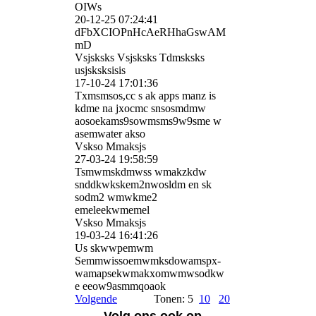
OIWs
20-12-25
07:24:41
dFbXCIOPnHcAeRHhaGswAM
m­D
Vsjsksks Vsjsksks Tdmsksks
usjsksksisis
17-10-24
17:01:36
Txmsmsos,cc s ak apps manz is
kdme na jxocmc snsosmdmw
aosoekams9sowmsms9w9sme w
asemwater akso
Vskso Mmaksjs
27-03-24
19:58:59
Tsmwmskdmwss wmakzkdw
snddkwkskem2nwosldm en sk
sodm2 wmwkme2
emeleekwmemel
Vskso Mmaksjs
19-03-24
16:41:26
Us skwwpemwm
Semmwissoemwmksdowamspx­
wamapsekwmakxomwmwsodkw
e eeow9asmmqoaok
Volgende
Tonen: 5
10
20