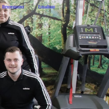
Beweegposter
Fotoalbum