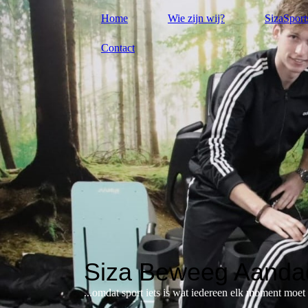
Home
Wie zijn wij?
SizaSport
Contact
Siza Beweeg Aandac
...omdat sport iets is wat iedereen elk moment moe