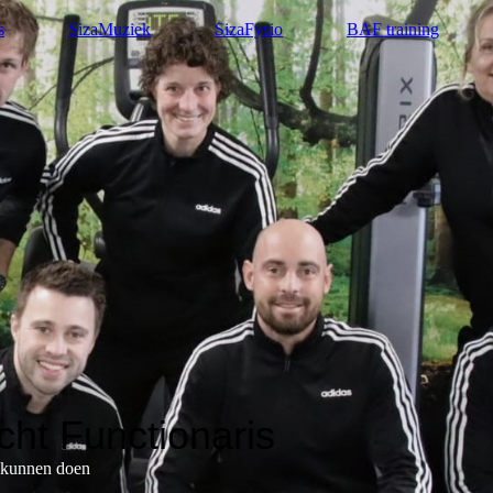
s
SizaMuziek
SizaFysio
BAF training
ht Functionaris
t kunnen doen