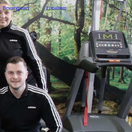
Beweegposter
Fotoalbum