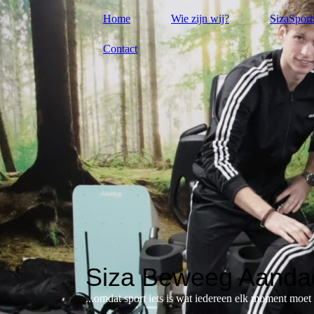
Home
Wie zijn wij?
SizaSport
Contact
Siza Beweeg Aandac
...omdat sport iets is wat iedereen elk moment moe