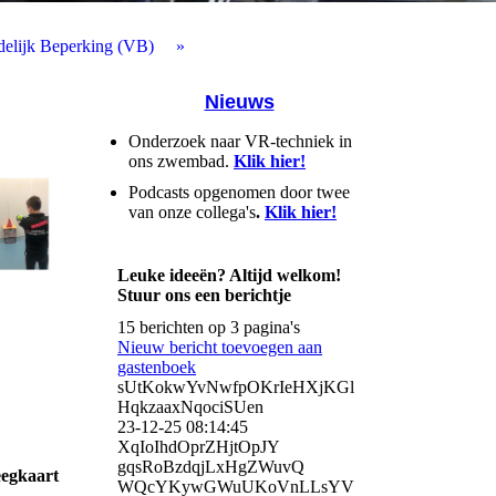
delijk Beperking (VB)
Nieuws
Onderzoek naar VR-techniek in
ons zwembad.
Klik hier!
Podcasts opgenomen door twee
van onze collega's
.
Klik hier!
Leuke ideeën? Altijd welkom!
Stuur ons een berichtje
15 berichten op 3 pagina's
Nieuw bericht toevoegen aan
gastenboek
sUtKokwYvNwfpOKrIeHXjKGl
HqkzaaxNqociSUen
23-12-25
08:14:45
XqIoIhdOprZHjtOpJY
gqsRoBzdqjLxHgZWuvQ
eegkaart
WQcYKywGWuUKoVnLLsYV