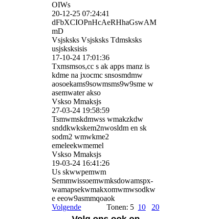
OIWs
20-12-25
07:24:41
dFbXCIOPnHcAeRHhaGswAM
m­D
Vsjsksks Vsjsksks Tdmsksks
usjsksksisis
17-10-24
17:01:36
Txmsmsos,cc s ak apps manz is
kdme na jxocmc snsosmdmw
aosoekams9sowmsms9w9sme w
asemwater akso
Vskso Mmaksjs
27-03-24
19:58:59
Tsmwmskdmwss wmakzkdw
snddkwkskem2nwosldm en sk
sodm2 wmwkme2
emeleekwmemel
Vskso Mmaksjs
19-03-24
16:41:26
Us skwwpemwm
Semmwissoemwmksdowamspx­
wamapsekwmakxomwmwsodkw
e eeow9asmmqoaok
Volgende
Tonen: 5
10
20