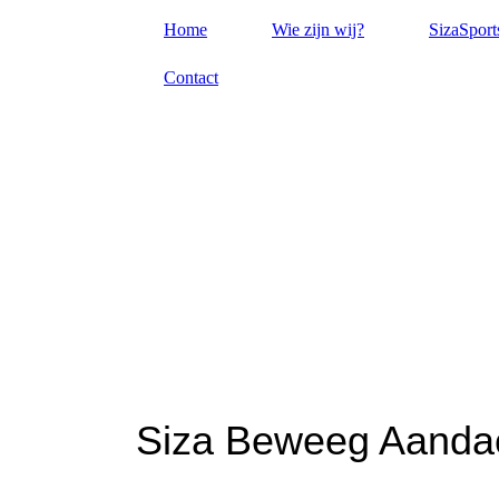
Home
Wie zijn wij?
SizaSport
Contact
Siza Beweeg Aandac
...omdat sport iets is wat iedereen elk moment moe