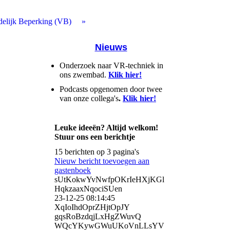
delijk Beperking (VB)
Nieuws
Onderzoek naar VR-techniek in
ons zwembad.
Klik hier!
Podcasts opgenomen door twee
van onze collega's
.
Klik hier!
Leuke ideeën? Altijd welkom!
Stuur ons een berichtje
15 berichten op 3 pagina's
Nieuw bericht toevoegen aan
gastenboek
sUtKokwYvNwfpOKrIeHXjKGl
HqkzaaxNqociSUen
23-12-25
08:14:45
XqIoIhdOprZHjtOpJY
gqsRoBzdqjLxHgZWuvQ
WQcYKywGWuUKoVnLLsYV