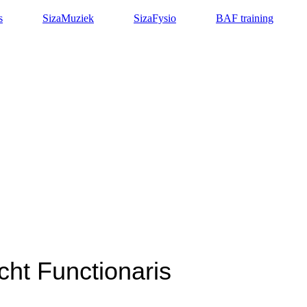
s
SizaMuziek
SizaFysio
BAF training
ht Functionaris
t kunnen doen