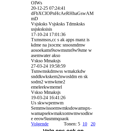
OIWs
20-12-25
07:24:41
dFbXCIOPnHcAeRHhaGswAM
m­D
Vsjsksks Vsjsksks Tdmsksks
usjsksksisis
17-10-24
17:01:36
Txmsmsos,cc s ak apps manz is
kdme na jxocmc snsosmdmw
aosoekams9sowmsms9w9sme w
asemwater akso
Vskso Mmaksjs
27-03-24
19:58:59
Tsmwmskdmwss wmakzkdw
snddkwkskem2nwosldm en sk
sodm2 wmwkme2
emeleekwmemel
Vskso Mmaksjs
19-03-24
16:41:26
Us skwwpemwm
Semmwissoemwmksdowamspx­
wamapsekwmakxomwmwsodkw
e eeow9asmmqoaok
Volgende
Tonen: 5
10
20