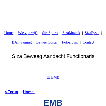
Home
Wie zijn wij?
SizaSports
SizaMuziek
SizaFysio
BAF training
Beweegposter
Fotoalbum
Contact
Siza Beweeg Aandacht Functionaris
...omdat sport iets is wat iedereen elk moment moet kunnen
doen
EMB
< Terug
Home
EMB