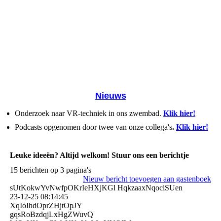
Nieuws
Onderzoek naar VR-techniek in ons zwembad.
Klik hier!
Podcasts opgenomen door twee van onze collega's
.
Klik hier!
Leuke ideeën? Altijd welkom! Stuur ons een berichtje
15 berichten op 3 pagina's
Nieuw bericht toevoegen aan gastenboek
sUtKokwYvNwfpOKrIeHXjKGl HqkzaaxNqociSUen
23-12-25
08:14:45
XqIoIhdOprZHjtOpJY
gqsRoBzdqjLxHgZWuvQ