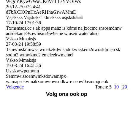
WQcYKywGWuUKoVnLLsYVOIWs
20-12-25
07:24:41
dFbXCIOPnHcAeRHhaGswAMm­D
Vsjsksks Vsjsksks Tdmsksks usjsksksisis
17-10-24
17:01:36
Txmsmsos,cc s ak apps manz is kdme na jxocmc snsosmdmw
aosoekams9sowmsms9w9sme w asemwater akso
Vskso Mmaksjs
27-03-24
19:58:59
Tsmwmskdmwss wmakzkdw snddkwkskem2nwosldm en sk
sodm2 wmwkme2 emeleekwmemel
Vskso Mmaksjs
19-03-24
16:41:26
Us skwwpemwm
Semmwissoemwmksdowamspx­
wamapsekwmakxomwmwsodkw e eeow9asmmqoaok
Volgende
Tonen: 5
10
20
Volg ons ook op