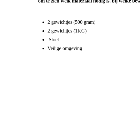
om te zien welk materiaal nodig is, bij welke be
2 gewichtjes (500 gram)
2 gewichtjes (1KG)
Stoel
Veilige omgeving