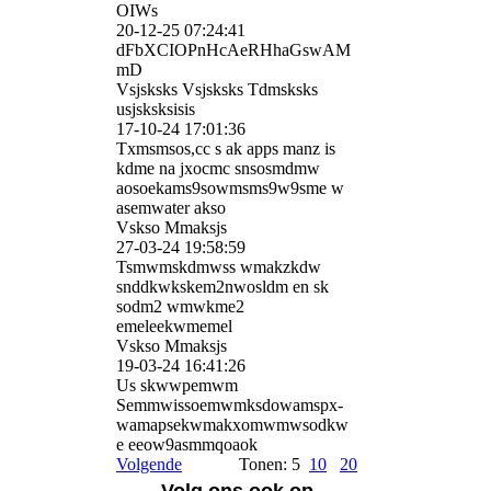
OIWs
20-12-25
07:24:41
dFbXCIOPnHcAeRHhaGswAM
m­D
Vsjsksks Vsjsksks Tdmsksks
usjsksksisis
17-10-24
17:01:36
Txmsmsos,cc s ak apps manz is
kdme na jxocmc snsosmdmw
aosoekams9sowmsms9w9sme w
asemwater akso
Vskso Mmaksjs
27-03-24
19:58:59
Tsmwmskdmwss wmakzkdw
snddkwkskem2nwosldm en sk
sodm2 wmwkme2
emeleekwmemel
Vskso Mmaksjs
19-03-24
16:41:26
Us skwwpemwm
Semmwissoemwmksdowamspx­
wamapsekwmakxomwmwsodkw
e eeow9asmmqoaok
Volgende
Tonen: 5
10
20