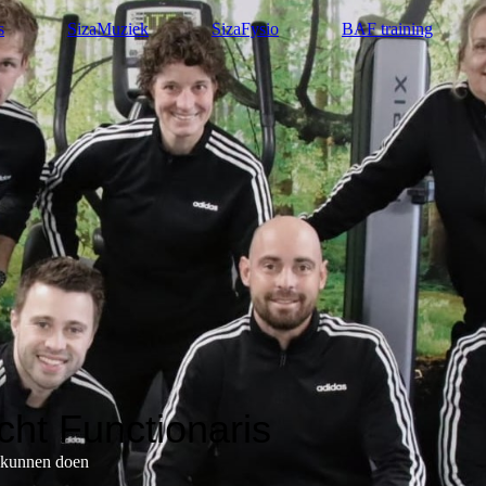
s
SizaMuziek
SizaFysio
BAF training
ht Functionaris
t kunnen doen