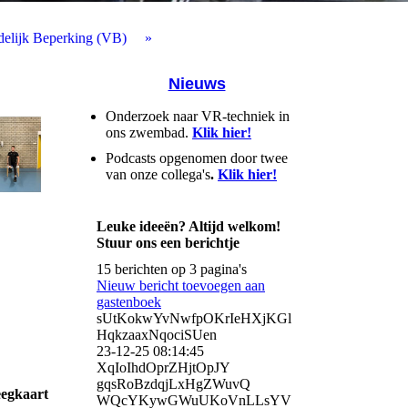
delijk Beperking (VB)
Nieuws
Onderzoek naar VR-techniek in
ons zwembad.
Klik hier!
Podcasts opgenomen door twee
van onze collega's
.
Klik hier!
Leuke ideeën? Altijd welkom!
Stuur ons een berichtje
15 berichten op 3 pagina's
Nieuw bericht toevoegen aan
gastenboek
sUtKokwYvNwfpOKrIeHXjKGl
HqkzaaxNqociSUen
23-12-25
08:14:45
XqIoIhdOprZHjtOpJY
gqsRoBzdqjLxHgZWuvQ
eegkaart
WQcYKywGWuUKoVnLLsYV