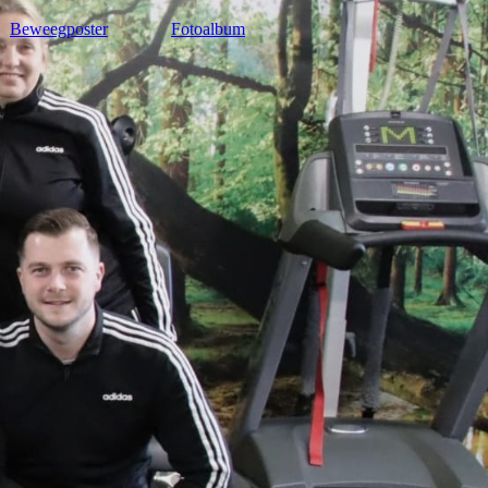
Beweegposter
Fotoalbum