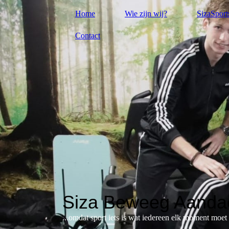
Home
Wie zijn wij?
SizaSport
Contact
Siza Beweeg Aandac
...omdat sport iets is wat iedereen elk moment moe