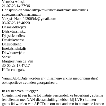
Vsmska Adnsjs
21-07-23
14:27:36
Udnsjs9so dn wnw9s0xjwmwixkcmsms0xmx smsoxmc s
aozoxmzma0zimaalzmzm
Vdxjsis Naoufal2005rk@gmail.com
03-07-23
16:40:20
Dhsoslddkwjszs
Djsjskdmsmskd
Djejsisksmdhss
Dmskskenenss
Dneisoehehd
Eneksjshshskdjs
Dhwkwowjehe
Sshsk
Margreet van de Ven
30-05-23
17:47:17
Hallo collega's,
Vanuit ABCDate worden er ( in samenwerking met organisaties)
ook sportieve avonden georganiseerd.
Ik zal het even uitleggen.
Cliënten met een lichte tot matige verstandelijke beperking , autisme
(en clienten met NAH die aansluiting hebben bij LVB) kunnen
gratis lid worden van ABCDate om met anderen in contact te komen