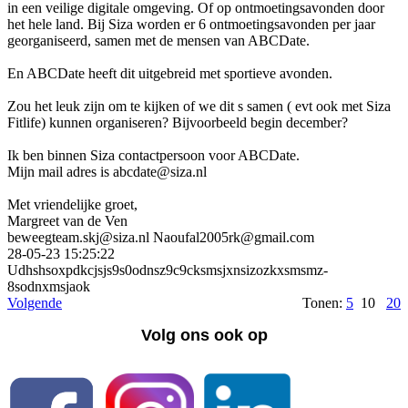
in een veilige digitale omgeving. Of op ontmoetingsavonden door
het hele land. Bij Siza worden er 6 ontmoetingsavonden per jaar
georganiseerd, samen met de mensen van ABCDate.
En ABCDate heeft dit uitgebreid met sportieve avonden.
Zou het leuk zijn om te kijken of we dit s samen ( evt ook met Siza
Fitlife) kunnen organiseren? Bijvoorbeeld begin december?
Ik ben binnen Siza contactpersoon voor ABCDate.
Mijn mail adres is abcdate@siza.nl
Met vriendelijke groet,
Margreet van de Ven
beweegteam.skj@siza.nl Naoufal2005rk@gmail.com
28-05-23
15:25:22
Udhshsoxpdkcjsjs9s0odns­z9c9cksmsjxnsizozkxsmsmz­
8sodnxmsjaok
Volgende
Tonen:
5
10
20
Volg ons ook op