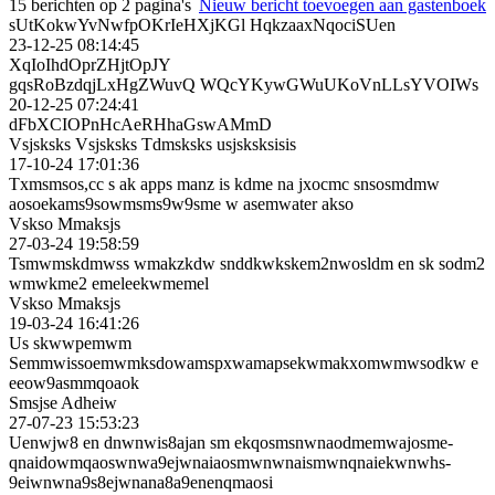
15 berichten op 2 pagina's
Nieuw bericht toevoegen aan gastenboek
sUtKokwYvNwfpOKrIeHXjKGl HqkzaaxNqociSUen
23-12-25
08:14:45
XqIoIhdOprZHjtOpJY
gqsRoBzdqjLxHgZWuvQ WQcYKywGWuUKoVnLLsYVOIWs
20-12-25
07:24:41
dFbXCIOPnHcAeRHhaGswAMm­D
Vsjsksks Vsjsksks Tdmsksks usjsksksisis
17-10-24
17:01:36
Txmsmsos,cc s ak apps manz is kdme na jxocmc snsosmdmw
aosoekams9sowmsms9w9sme w asemwater akso
Vskso Mmaksjs
27-03-24
19:58:59
Tsmwmskdmwss wmakzkdw snddkwkskem2nwosldm en sk sodm2
wmwkme2 emeleekwmemel
Vskso Mmaksjs
19-03-24
16:41:26
Us skwwpemwm
Semmwissoemwmksdowamspx­wamapsekwmakxomwmwsodkw e
eeow9asmmqoaok
Smsjse Adheiw
27-07-23
15:53:23
Uenwjw8 en dnwnwis8ajan sm ekqosmsnwnaodmemwajosme­
qnaidowmqaoswnwa9ejwnaia­osmwnwnaismwnqnaiekwnwhs­
9eiwnwna9s8ejwnana8a9ene­nqmaosi