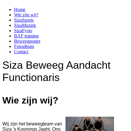
Home
Wie zijn wij?
SizaSports
SizaMuziek
SizaFysio
BAF training
Beweegposter
Fotoalbum
Contact
Siza Beweeg Aandacht
Functionaris
...omdat sport iets is wat iedereen elk moment moet kunnen doen
Wie zijn wij?
Wij zijn het beweegteam van
Siza 's Koonings Jaght. Ons